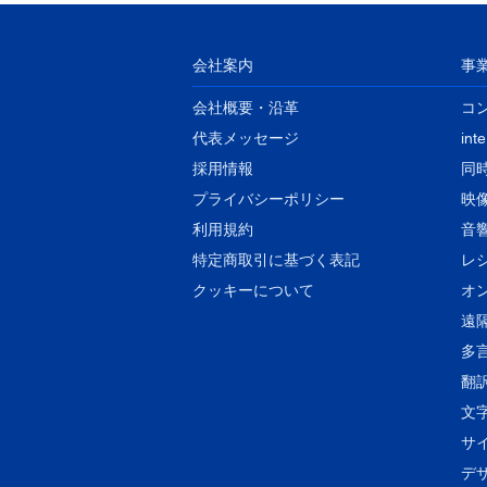
会社案内
事
会社概要・沿革
コ
代表メッセージ
int
​採用情報
同
プライバシーポリシー
映
利用規約
音
特定商取引に基づく表記
​
クッキーについて
オ
遠
多
翻
文
サ
デ