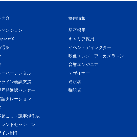
業内容
採用情報
ンベンション
新卒採用
erpreteX
キャリア採用
時通訳
イベントディレクター
像
映像エンジニア・カメラマン
響
音響エンジニア
レシーバーレンタル
​デザイナー
ンライン会議支援
通訳者
隔同時通訳センター
翻訳者
言語ナレーション
訳
字起こし・議事録作成
イレントセッション
ザイン制作