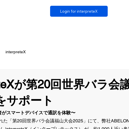
Login for interpreteX
interpreteX
preteXが第20回世界バラ
5をサポート
加者がスマートデバイスで通訳を体験〜
された「第20回世界バラ会議福山大会2025」にて、弊社ABEL
interpreteX（インタープレテックス） が、約1,000人近