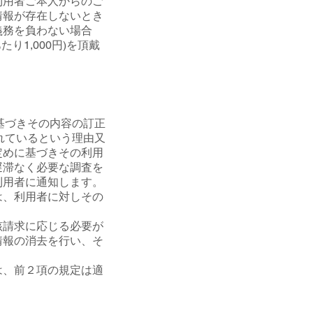
利用者ご本人からのご
情報が存在しないとき
義務を負わない場合
1,000円)を頂戴
基づきその内容の訂正
れているという理由又
定めに基づきその利用
遅滞なく必要な調査を
利用者に通知します。
は、利用者に対しその
該請求に応じる必要が
情報の消去を行い、そ
は、前２項の規定は適