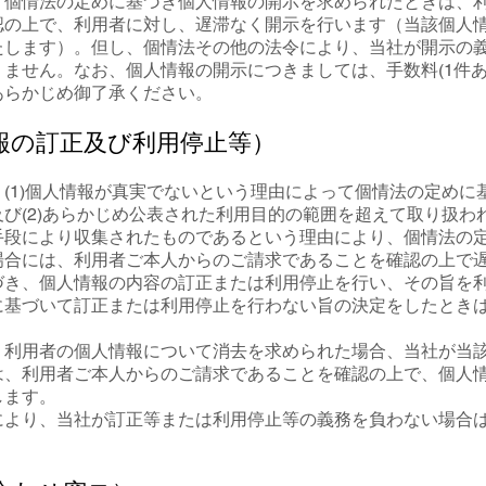
、個情法の定めに基づき個人情報の開示を求められたときは、
認の上で、利用者に対し、遅滞なく開示を行います（当該個人
たします）。但し、個情法その他の法令により、当社が開示の
ません。なお、個人情報の開示につきましては、手数料(1件あたり
あらかじめ御了承ください。
報の訂正及び利用停止等）
(1)個人情報が真実でないという理由によって個情法の定めに
び(2)あらかじめ公表された利用目的の範囲を超えて取り扱わ
手段により収集されたものであるという理由により、個情法の
場合には、利用者ご本人からのご請求であることを確認の上で
づき、個人情報の内容の訂正または利用停止を行い、その旨を
に基づいて訂正または利用停止を行わない旨の決定をしたとき
。
、利用者の個人情報について消去を求められた場合、当社が当
は、利用者ご本人からのご請求であることを確認の上で、個人
します。
により、当社が訂正等または利用停止等の義務を負わない場合