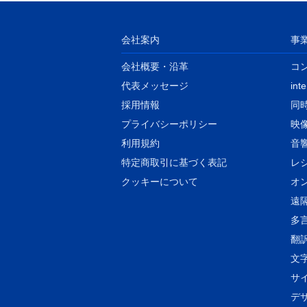
会社案内
事
会社概要・沿革
コ
代表メッセージ
int
​採用情報
同
プライバシーポリシー
映
利用規約
音
特定商取引に基づく表記
​
クッキーについて
オ
遠
多
翻
文
サ
デ