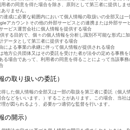
利用者の同意を得た場合を除き、原則として第三者に提供しま
はありません。
の達成に必要な範囲内において個人情報の取扱いの全部又は一
、Googleアカウントその他の外部サービスとの連携または外部サ
サービス運営会社に個人情報を提供する場合
供する目的で、個々の個人情報を分析し識別不可能な形式に加
計データとして第三者に提供する場合
由による事業の承継に伴って個人情報が提供される場合
は地方公共団体又はその委託を受けた者が法令の定める事務を
ある場合であって、利用者の同意を得ることによって当該事務
合
情報の取り扱いの委託）
取得した個人情報の全部又は一部の取扱を第三者に委託（個人
場合などをいいます。）することがあります。この場合、当社
管理が図られるよう、必要かつ適切な監督を行います。
情報の開示）