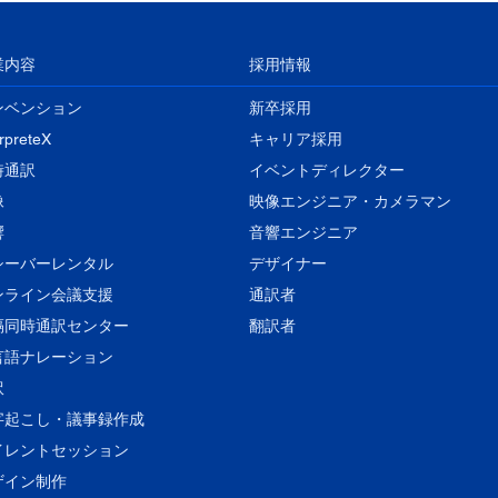
業内容
採用情報
ンベンション
新卒採用
erpreteX
キャリア採用
時通訳
イベントディレクター
像
映像エンジニア・カメラマン
響
音響エンジニア
レシーバーレンタル
​デザイナー
ンライン会議支援
通訳者
隔同時通訳センター
翻訳者
言語ナレーション
訳
字起こし・議事録作成
イレントセッション
ザイン制作