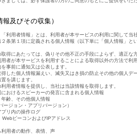
つきましては、必ず保護者の方のご同意のもとにご提供をいた
情報及びその収集）
、「利用者情報」とは、利用者が本サービスの利用に関して当
第２条第１項に定義される個人情報（以下単に「個人情報」と
の取得にあたっては、偽りその他不正の手段によらず、適正な
利用者が本サービスを利用することによる取得以外の方法で利
的を事前に通知又は公表します。
取得した個人情報漏えい、滅失又はき損の防止その他の個人デ
措置を講じます。
の利用者情報を提供し、当社は当該情報を取得します。
場におけるスピーカーの発言に含まれる個人情報
、年齢、その他個人情報
Sバージョン・アプリバージョン）
アプリ内の操作ログ
）、WebビーコンおよびIPアドレス
る利用者の動作、表情、声