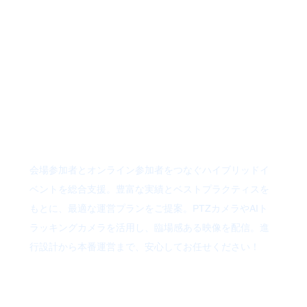
響・同時通訳
にこだわった
ハイブリッド
イベント！
会場参加者とオンライン参加者をつなぐハイブリッドイ
ベントを総合支援。豊富な実績とベストプラクティスを
もとに、最適な運営プランをご提案。PTZカメラやAIト
ラッキングカメラを活用し、臨場感ある映像を配信。進
行設計から本番運営まで、安心してお任せください！