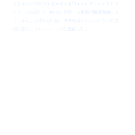
トと美しい空間演出を実現するワイヤレスリクエストマ
イク。J-DECT（1.9GHz）対応・自動混信回避機能によ
り、安定した運用が可能。国際会議やシンポジウムの質
疑応答を、よりスマートで先進的にします。
カメラ・音