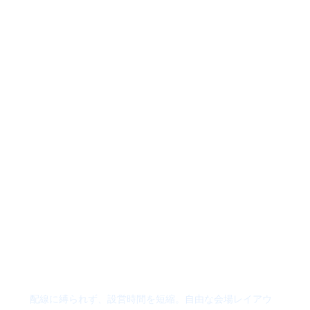
新登場！ワイ
ヤレスリクエ
ストマイクで
会場を美しく
配線に縛られず、設営時間を短縮。自由な会場レイアウ