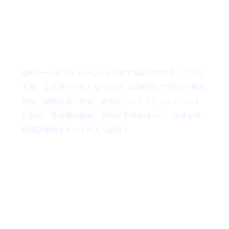
型アップデー
ト！
QRコードをスキャンしたら５秒で通訳が聞ける！アプリ
不要、​より使いやすくなったUI、CDN対応で1万台へ配信
可能、国際会議・学会・展示会・ハイブリッドイベント
に対応。受信機の配布・回収の手間を減らし、快適な同
時通訳体験をすべての人へ提供！