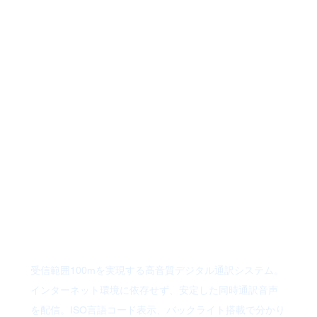
​新登場！Digi-
Wave 同時通訳
システムのゲ
ームチェンジ
ャー
受信範囲100mを実現する高音質デジタル通訳システム。
インターネット環境に依存せず、安定した同時通訳音声
を配信。ISO言語コード表示、バックライト搭載で分かり