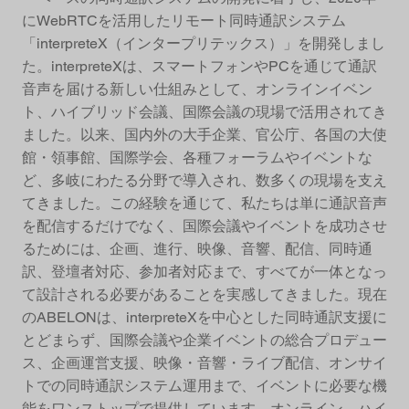
にWebRTCを活用したリモート同時通訳システム
「interpreteX（インタープリテックス）」を開発しまし
た。interpreteXは、スマートフォンやPCを通じて通訳
音声を届ける新しい仕組みとして、オンラインイベン
ト、ハイブリッド会議、国際会議の現場で活用されてき
ました。以来、国内外の大手企業、官公庁、各国の大使
館・領事館、国際学会、各種フォーラムやイベントな
ど、多岐にわたる分野で導入され、数多くの現場を支え
てきました。この経験を通じて、私たちは単に通訳音声
を配信するだけでなく、国際会議やイベントを成功させ
るためには、企画、進行、映像、音響、配信、同時通
訳、登壇者対応、参加者対応まで、すべてが一体となっ
て設計される必要があることを実感してきました。現在
のABELONは、interpreteXを中心とした同時通訳支援に
とどまらず、国際会議や企業イベントの総合プロデュー
ス、企画運営支援、映像・音響・ライブ配信、オンサイ
トでの同時通訳システム運用まで、イベントに必要な機
能をワンストップで提供しています。オンライン、ハイ