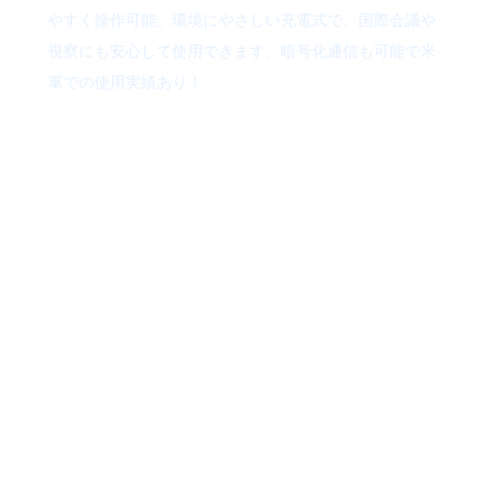
やすく操作可能。環境にやさしい充電式で、国際会議や
視察にも安心して使用できます。暗号化通信も可能で米
軍での使用実績あり！
会場に通訳者
がいない！リ