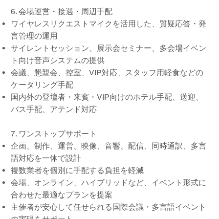
6. 会場運営・接遇・周辺手配
ワイヤレスリクエストマイクを活用した、質疑応答・発
言管理の運用
サイレントセッション、展示会セミナー、多会場イベン
ト向け音声システムの提供
会議、懇親会、控室、VIP対応、スタッフ用軽食などの
ケータリング手配
国内外の登壇者・来賓・VIP向けのホテル手配、送迎、
バス手配、アテンド対応
7. ワンストップサポート
企画、制作、運営、映像、音響、配信、同時通訳、多言
語対応を一体で設計
複数業者を個別に手配する負担を軽減
会場、オンライン、ハイブリッドなど、イベント形式に
合わせた最適なプランを提案
主催者が安心して任せられる国際会議・多言語イベント