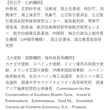
【官公庁・公的機関】
外務省、文部科学省、法務省、国土交通省、特許庁、消
費者庁、海上保安庁、気象庁、公正取引委員会、公正取
引委員会競争政策研究センター、最高裁判所、警察庁、
環境省、防衛省、航空自衛隊幹部学校航空研究センタ
ー、航空自衛隊目黒基地、内閣府、独立行政法人都市再
生機構（UR都市機構）、国土交通省、国立教育政策研
究所
【大使館・国際機関・海外政府系機関】
カナダ大使館、スペイン大使館、ドイツ連邦共和国大使
館、オランダ王国大使館、沖縄米国総領事館、スペイン
政府観光局、在日スペイン商工会議所、在日ドイツ商工
会議所、国連大学サステイナビリティ高等研究所、国連
アジア極東犯罪防止研修所、Commission for the
Conservation of Southern Bluefin Tuna、Invest In
Extremadura、Extremadura、Oost NL、Sociedad
Canaria de Fomento Econmico, S.A. - Proexca、