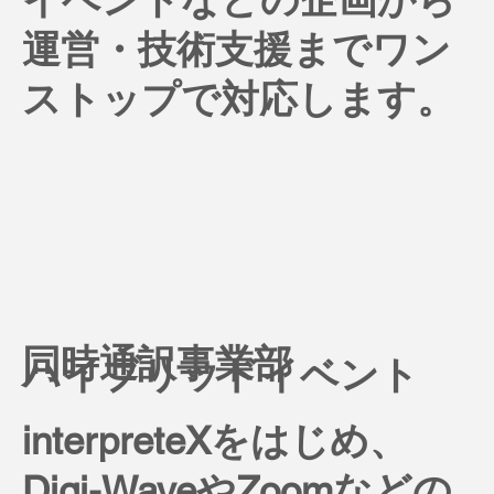
運営・技術支援までワン
ストップで対応します。
​同時通訳事業部
ハイブリッドイベント
interpreteXをはじめ、
Digi-WaveやZoomなどの