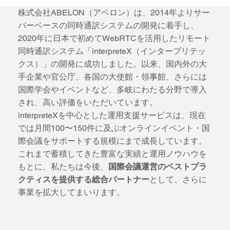
株式会社ABELON（アベロン）は、2014年よりサー
バーベースの同時通訳システムの開発に着手し、
2020年に日本で初めてWebRTCを活用したリモート
同時通訳システム「interpreteX（インタープリテッ
クス）」の開発に成功しました。以来、国内外の大
手企業や官公庁、各国の大使館・領事館、さらには
国際学会やイベントなど、多岐にわたる分野で導入
され、高い評価をいただいています。
interpreteXを中心とした運用支援サービスは、現在
では月間100〜150件に及ぶオンラインイベント・国
際会議をサポートする規模にまで成長しています。
これまで蓄積してきた豊富な実績と運用ノウハウを
もとに、私たちは今後、
国際会議運営のベストプラ
クティスを提供する総合パートナー
として、さらに
事業を拡大してまいります。